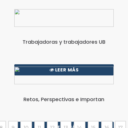
Trabajadoras y trabajadores UB
LEER MÁS
Retos, Perspectivas e Importan
LEER MÁS
8
9
10
11
12
13
14
15
16
17