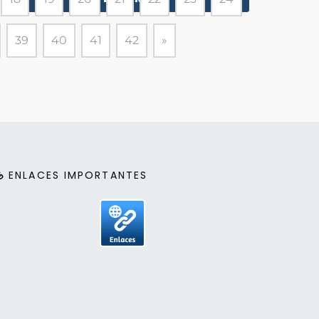
39
40
41
42
»
ENLACES IMPORTANTES