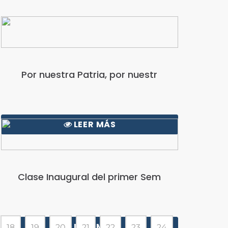
Por nuestra Patria, por nuestr
LEER MÁS
Clase Inaugural del primer Sem
LEER MÁS
18
19
20
21
22
23
24