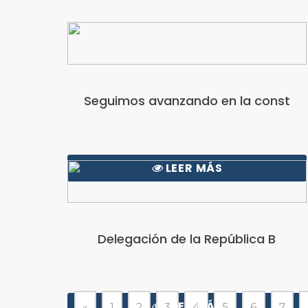
Seguimos avanzando en la const
LEER MÁS
Delegación de la República B
LEER MÁS
«
1
2
3
4
5
6
7