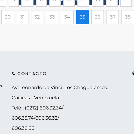
30
31
32
33
34
35
36
37
38
CONTACTO
Av. Leonardo da Vinci. Los Chaguaramos.
Caracas - Venezuela
Teléf: (0212) 606.32.34/
606.35.74/606.36.32/
606.36.66