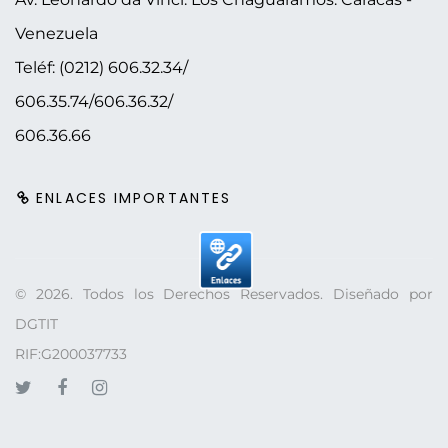
Venezuela
Teléf: (0212) 606.32.34/
606.35.74/606.36.32/
606.36.66
ENLACES IMPORTANTES
©
2026
. Todos los Derechos Reservados. Diseñado por
DGTIT
RIF:G200037733