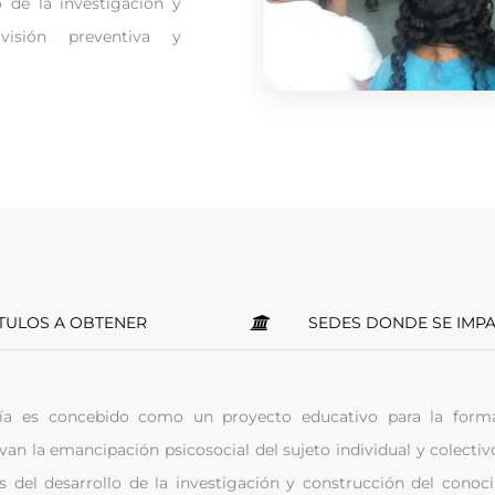
o de la investigación y
isión preventiva y
LOS A OBTENER
SEDES DONDE SE I
a es concebido como un proyecto educativo para la forma
n la emancipación psicosocial del sujeto individual y colectivo
és del desarrollo de la investigación y construcción del cono