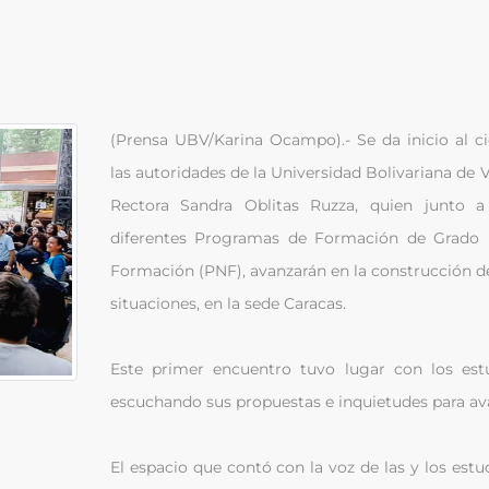
(Prensa UBV/Karina Ocampo).- S
e da inicio al 
las autoridades de la Universidad Bolivariana de 
Rectora Sandra Oblitas Ruzza, quien junto a
diferentes Programas de Formación de Grado 
Formación (PNF), avanzarán en la construcción de 
situaciones, en la sede Caracas.
Este primer encuentro tuvo lugar con los est
escuchando sus propuestas e inquietudes para ava
El espacio que contó con la voz de las y los est