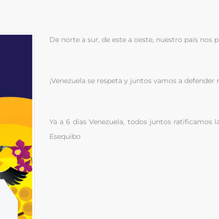
De norte a sur, de este a oeste, nuestro país nos 
¡Venezuela se respeta y juntos vamos a defender 
Ya a 6 días Venezuela, todos juntos ratificamos l
Esequibo