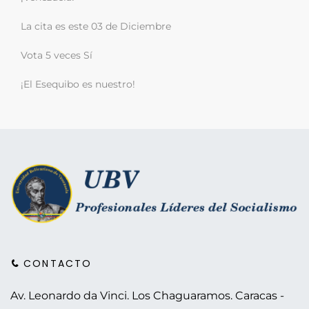
La cita es este 03 de Diciembre
Vota 5 veces Sí
¡El Esequibo es nuestro!
CONTACTO
Av. Leonardo da Vinci. Los Chaguaramos.
Caracas -