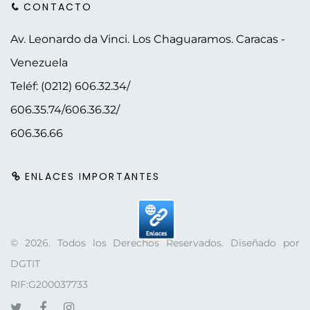
CONTACTO
Av. Leonardo da Vinci. Los Chaguaramos.
Caracas -
Venezuela
Teléf: (0212) 606.32.34/
606.35.74/606.36.32/
606.36.66
ENLACES IMPORTANTES
©
2026
. Todos los Derechos Reservados. Diseñado por
DGTIT
RIF:G200037733