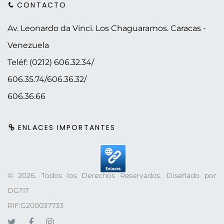
CONTACTO
Av. Leonardo da Vinci. Los Chaguaramos.
Caracas -
Venezuela
Teléf: (0212) 606.32.34/
606.35.74/606.36.32/
606.36.66
ENLACES IMPORTANTES
©
2026
. Todos los Derechos Reservados. Diseñado por
DGTIT
RIF:G200037733